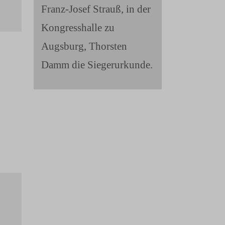
Franz-Josef Strauß, in der
Kongresshalle zu
Augsburg, Thorsten
Damm die Siegerurkunde.