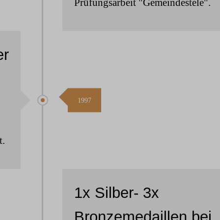
Prüfungsarbeit "Gemeindestele".
er
1997
t.
1x Silber- 3x
Bronzemedaillen bei