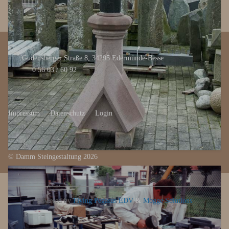
Gudensberger Straße 8, 34295 Edermünde-Besse
0 56 03 / 60 92
Impressum
Datenschutz
Login
© Damm Steingestaltung 2026
Powered by
Flying Pegasus EDV
&
Mogge Solutions